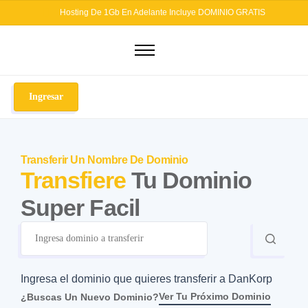
Hosting De 1Gb En Adelante Incluye DOMINIO GRATIS
Dominios
Hosting
Ingresar
Diseño Web
Otros Servicios
Transferir Un Nombre De Dominio
Seguridad Web
Transfiere
Tu Dominio
Soluciones Email
Super Facil
Blog
Ingresa el dominio que quieres transferir a DanKorp
Ver Tu Próximo Dominio
¿Buscas Un Nuevo Dominio?