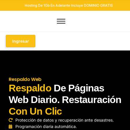
Hosting De 1Gb En Adelante Incluye DOMINIO GRATIS
Dominios
Hosting
Ingresar
Diseño Web
Otros Servicios
Seguridad Web
Respaldo Web
Soluciones Email
Respaldo
De Páginas
Blog
Web Diario. Restauración
Con Un Clic
Protección de datos y recuperación ante desastres.
Programación diaria automática.