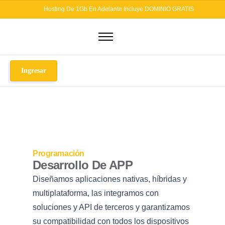
Hosting De 1Gb En Adelante Incluye DOMINIO GRATIS
Dominios
Hosting
Ingresar
Diseño Web
Otros Servicios
Seguridad Web
Soluciones Email
Programación
Blog
Desarrollo De APP
Diseñamos aplicaciones nativas, híbridas y
multiplataforma, las integramos con
soluciones y API de terceros y garantizamos
su compatibilidad con todos los dispositivos