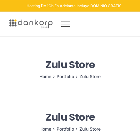
Hosting De 1Gb En Adelante Incluye DOMINIO GRATIS
Dominios
Hosting
Diseño Web
Zulu Store
Otros Servicios
Seguridad Web
Home
Portfolio
Zulu Store
Soluciones Email
Blog
Zulu Store
Home
Portfolio
Zulu Store