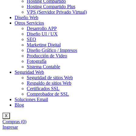
Hosting Compartido
Hosting Compartido Plus
VPS (Servidor Privado Virtual)
Diseño Web
Otros Servicios
Desarrollo APP
Diseño UI / UX
SEO
Marketing Digital
Diseño Gráfico / Impresos
Producción de Video
Fotografía
Sistema Contable
Seguridad Web
Seguridad de sitios Web
Respaldo de sitios Web
Certificados SSL
Comprobador de SSL
Soluciones Email
Blog
X
Compras (
0
)
Ingresar