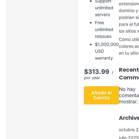
Support
extension
unlimited
dominio y
servers
podrían si
Free
para el fu
unlimited
los sitios
reissues
Cómo utili
$1,000,000
colores 
USD
en tu siti
warranty
Recent
$313.99
/
Comme
por year
No hay
Añadir Al
comenta
Carrito
mostrar.
Archiv
octubre 
julio 2025