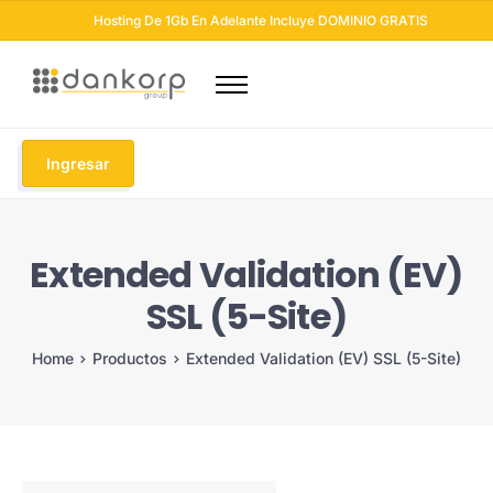
Hosting De 1Gb En Adelante Incluye DOMINIO GRATIS
Dominios
Hosting
Ingresar
Diseño Web
Otros Servicios
Extended Validation (EV)
Seguridad Web
SSL (5-Site)
Soluciones Email
Blog
Home
Productos
Extended Validation (EV) SSL (5-Site)