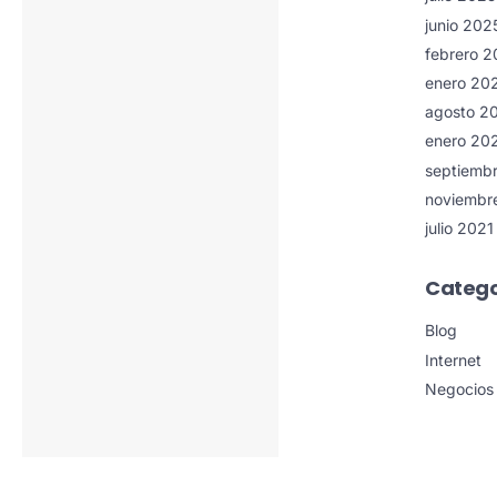
junio 202
febrero 
enero 20
agosto 2
enero 20
septiemb
noviembr
julio 2021
Catego
Blog
Internet
Negocios