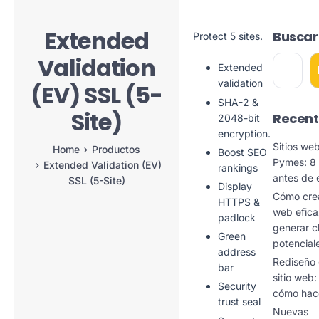
Extended
Buscar
Protect 5 sites.
Validation
Extended
validation
(EV) SSL (5-
SHA-2 &
Site)
Recent
2048-bit
encryption.
Sitios we
Home
Productos
Boost SEO
Pymes: 8 
Extended Validation (EV)
rankings
antes de
SSL (5-Site)
Display
Cómo crea
HTTPS &
web efica
padlock
generar c
Green
potencial
address
Rediseño
bar
sitio web
Security
cómo hac
trust seal
Nuevas