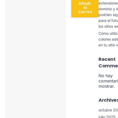
Añadir
extensione
Al
dominio y l
Carrito
podrían sig
para el fut
los sitios 
Cómo utiliz
colores ad
en tu sitio
Recent
Comme
No hay
comentar
mostrar.
Archive
octubre 2
julio 2025