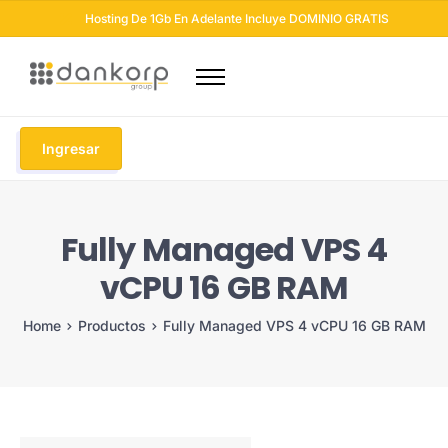
Hosting De 1Gb En Adelante Incluye DOMINIO GRATIS
Dominios
Hosting
Ingresar
Diseño Web
Otros Servicios
Fully Managed VPS 4
Seguridad Web
vCPU 16 GB RAM
Soluciones Email
Blog
Home
Productos
Fully Managed VPS 4 vCPU 16 GB RAM