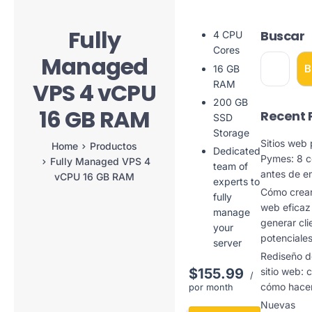
Fully
Buscar
4 CPU
Cores
Managed
B
16 GB
VPS 4 vCPU
RAM
200 GB
16 GB RAM
Recent 
SSD
Storage
Sitios web
Home
Productos
Dedicated
Pymes: 8 c
Fully Managed VPS 4
team of
antes de 
vCPU 16 GB RAM
experts to
Cómo crear 
fully
web eficaz
manage
generar cli
your
potenciale
server
Rediseño d
$155.99
sitio web: 
/
cómo hacer
por month
Nuevas