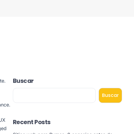
Buscar
te.
Buscar
ance.
IUX
Recent Posts
ged