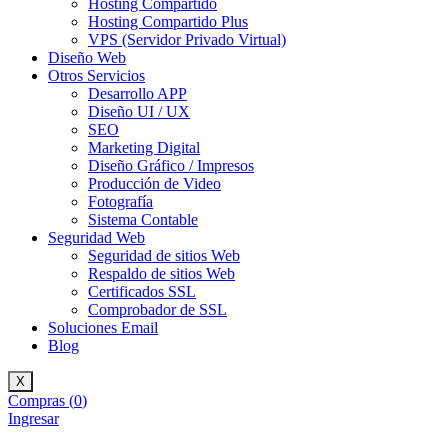
Hosting Compartido
Hosting Compartido Plus
VPS (Servidor Privado Virtual)
Diseño Web
Otros Servicios
Desarrollo APP
Diseño UI / UX
SEO
Marketing Digital
Diseño Gráfico / Impresos
Producción de Video
Fotografía
Sistema Contable
Seguridad Web
Seguridad de sitios Web
Respaldo de sitios Web
Certificados SSL
Comprobador de SSL
Soluciones Email
Blog
X
Compras (
0
)
Ingresar