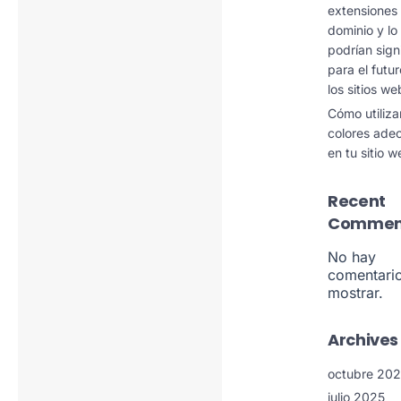
extensiones
dominio y lo
podrían sign
para el futu
los sitios we
Cómo utiliza
colores ade
en tu sitio 
Recent
Commen
No hay
comentari
mostrar.
Archives
octubre 20
julio 2025