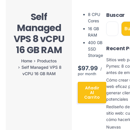
Self
Buscar
8 CPU
Cores
Managed
B
16 GB
VPS 8 vCPU
RAM
400 GB
16 GB RAM
Recent P
SSD
Storage
Sitios web p
Home
Productos
Pymes: 8 co
$97.99
Self Managed VPS 8
/
antes de e
vCPU 16 GB RAM
por month
Cómo crear u
web eficaz 
Añadir
Al
generar clie
Carrito
potenciales
Rediseño de
sitio web: c
cómo hacerl
Nuevas