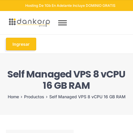
Hosting De 1Gb En Adelante Incluye DOMINIO GRATIS
Dominios
Hosting
Ingresar
Diseño Web
Otros Servicios
Self Managed VPS 8 vCPU
Seguridad Web
16 GB RAM
Soluciones Email
Blog
Home
Productos
Self Managed VPS 8 vCPU 16 GB RAM