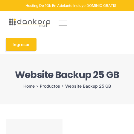
Hosting De 1Gb En Adelante Incluye DOMINIO GRATIS
Dominios
Hosting
Ingresar
Diseño Web
Otros Servicios
Website Backup 25 GB
Seguridad Web
Soluciones Email
Home
Productos
Website Backup 25 GB
Blog