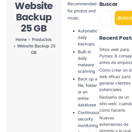
Website
Buscar
Recommended
for photos and
Backup
Busca
music.
25 GB
Automatic
Recent Post
daily
Home
Productos
backups
Website Backup 25
Sitios web para
Built-in
GB
Pymes: 8 consej
daily
antes de empez
malware
Cómo crear un si
scanning
web eficaz para
Back up a
generar clientes
file, folder
potenciales
or an
Rediseño de un
entire
sitio web: cuánd
database
cómo hacerlo
Continuous
Nuevas
security
extensiones de
monitoring
dominio y lo que