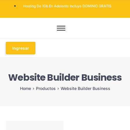
Hosting De 1Gb En Adelante Incluye DOMINIO GRATIS
Dominios
Hosting
Ingresar
Diseño Web
Otros Servicios
Website Builder Business
Seguridad Web
Soluciones Email
Home
Productos
Website Builder Business
Blog