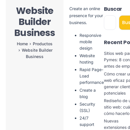
Website
Buscar
Create an online
presence for your
Builder
Bu
business.
Business
Responsive
Recent Po
mobile
Home
Productos
design
Website Builder
Sitios web pa
Website
Business
Pymes: 8 con
hosting
antes de emp
Rapid Page-
Cómo crear un
Load
web eficaz p
performance
generar clien
Create a
potenciales
blog
Rediseño de 
Security
sitio web: cu
(SSL)
cómo hacerlo
24/7
Nuevas
support
extensiones 