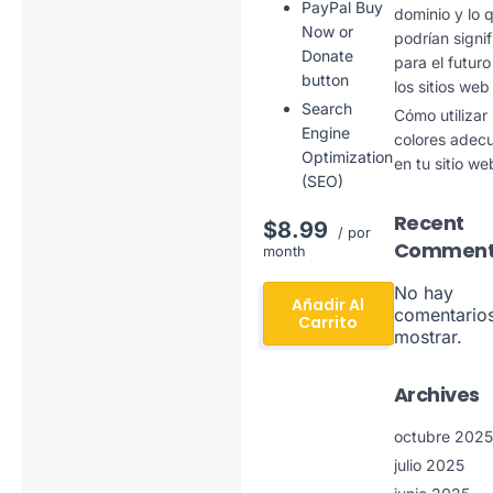
PayPal Buy
dominio y lo 
Now or
podrían signif
Donate
para el futuro
button
los sitios web
Search
Cómo utilizar 
Engine
colores adec
Optimization
en tu sitio we
(SEO)
Recent
$8.99
/ por
Comment
month
No hay
Añadir Al
comentario
Carrito
mostrar.
Archives
octubre 2025
julio 2025