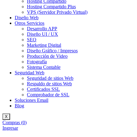
Hosting Compartido
Hosting Compartido Plus
VPS (Servidor Privado Virtual)
Diseño Web
Otros Servicios
Desarrollo APP
Diseño UI / UX
SEO
Marketing Digital
Diseño Gráfico / Impresos
Producción de Video
Fotografía
Sistema Contable
Seguridad Web
Seguridad de sitios Web
Respaldo de sitios Web
Certificados SSL
Comprobador de SSL
Soluciones Email
Blog
X
Compras (
0
)
Ingresar