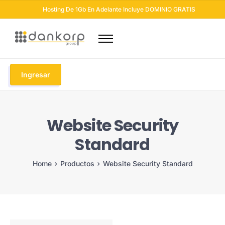
Hosting De 1Gb En Adelante Incluye DOMINIO GRATIS
Dominios
Hosting
Ingresar
Diseño Web
Otros Servicios
Website Security
Seguridad Web
Standard
Soluciones Email
Blog
Home
Productos
Website Security Standard