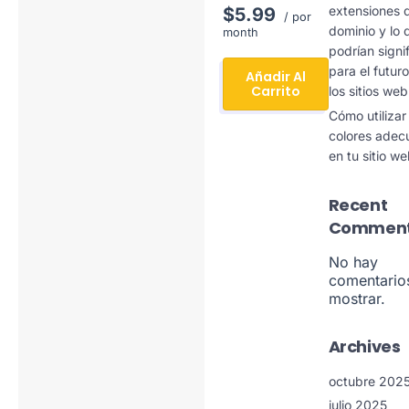
extensiones 
$5.99
/ por
dominio y lo 
month
podrían signif
para el futur
Añadir Al
Carrito
los sitios web
Cómo utilizar
colores adec
en tu sitio w
Recent
Commen
No hay
comentario
mostrar.
Archives
octubre 202
julio 2025