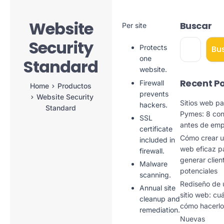
Website
Buscar
Per site
Security
Protects
Bu
one
Standard
website.
Recent Po
Firewall
Home
Productos
prevents
Website Security
Sitios web pa
hackers.
Standard
Pymes: 8 con
SSL
antes de em
certificate
Cómo crear un
included in
web eficaz p
firewall.
generar clien
Malware
potenciales
scanning.
Rediseño de 
Annual site
sitio web: cu
cleanup and
cómo hacerlo
remediation.
Nuevas