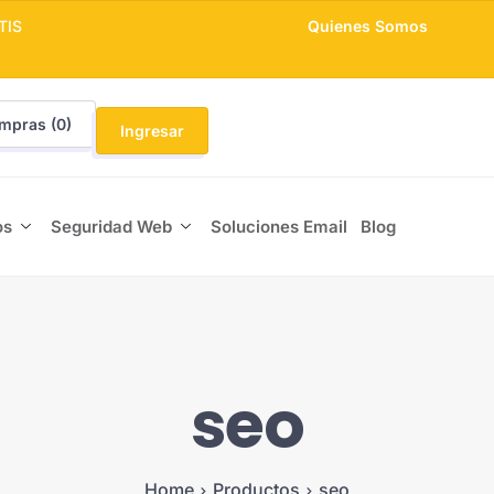
TIS
Quienes Somos
mpras (
0
)
Ingresar
os
Seguridad Web
Soluciones Email
Blog
seo
Home
Productos
seo