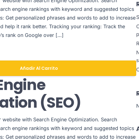
ur website with Search Engine Optimization. Search
earch engine rankings with keyword and suggested topics
S
s: Get personalized phrases and words to add to increase
C
nd help it rank better. Tracking your ranking: Track the
p
e’s rank on Google over […]
R
N
s
Añadir Al Carrito
C
Engine
ation (SEO)
N
ur website with Search Engine Optimization. Search
earch engine rankings with keyword and suggested topics
s: Get personalized phrases and words to add to increase