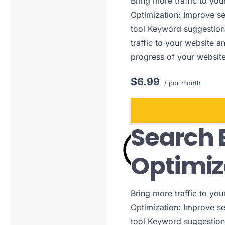
Bring more traffic to yo
Optimization: Improve s
tool Keyword suggestion
traffic to your website a
progress of your websit
$6.99
/ por month
Search 
Optimiz
Bring more traffic to yo
Optimization: Improve s
tool Keyword suggestion