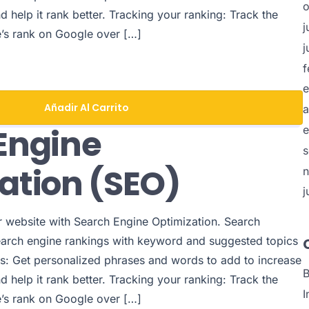
o
nd help it rank better. Tracking your ranking: Track the
j
e’s rank on Google over […]
j
f
e
Añadir Al Carrito
a
Engine
e
s
ation (SEO)
j
ur website with Search Engine Optimization. Search
earch engine rankings with keyword and suggested topics
s: Get personalized phrases and words to add to increase
B
nd help it rank better. Tracking your ranking: Track the
I
e’s rank on Google over […]